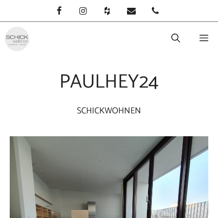
Zum
Inhalt
springen
M
PAULHEY24
SCHICKWOHNEN