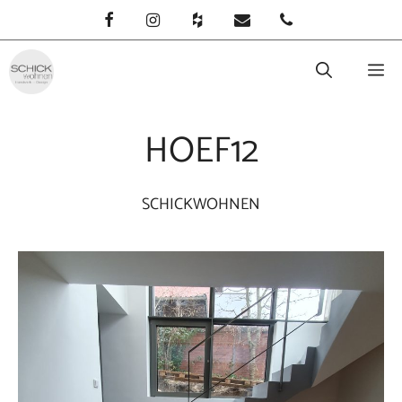
Zum
Inhalt
springen
M
HOEF12
SCHICKWOHNEN